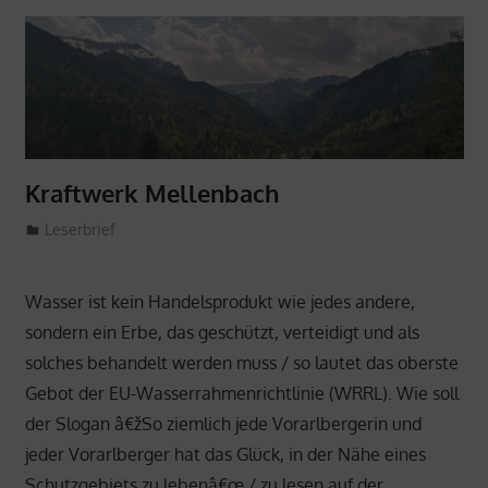
Kraftwerk Mellenbach
1. Feber 2024
ProMellental
Leserbrief
Wasser ist kein Handelsprodukt wie jedes andere,
sondern ein Erbe, das geschützt, verteidigt und als
solches behandelt werden muss / so lautet das oberste
Gebot der EU-Wasserrahmenrichtlinie (WRRL). Wie soll
der Slogan â€žSo ziemlich jede Vorarlbergerin und
jeder Vorarlberger hat das Glück, in der Nähe eines
Schutzgebiets zu lebenâ€œ / zu lesen auf der