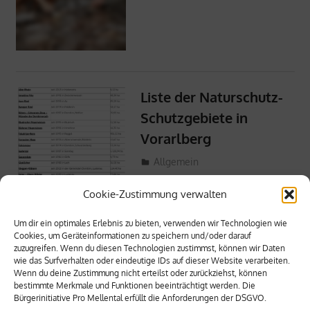
Liste der Naturschutz-
Schutzgebiete in
Vorarlberg
8. Feber 2024
ProMellental
Allgemein
Cookie-Zustimmung verwalten
Um dir ein optimales Erlebnis zu bieten, verwenden wir Technologien wie
Cookies, um Geräteinformationen zu speichern und/oder darauf
zuzugreifen. Wenn du diesen Technologien zustimmst, können wir Daten
wie das Surfverhalten oder eindeutige IDs auf dieser Website verarbeiten.
Wenn du deine Zustimmung nicht erteilst oder zurückziehst, können
bestimmte Merkmale und Funktionen beeinträchtigt werden. Die
Bürgerinitiative Pro Mellental erfüllt die Anforderungen der DSGVO.
META