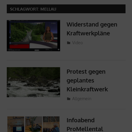
SCHLAGWORT:
MELLAU
Widerstand gegen
Kraftwerkpläne
6. Juli 2024
ProMellental
Video
Protest gegen
geplantes
Kleinkraftwerk
6. Juli 2024
ProMellental
Allgemein
Infoabend
ProMellental