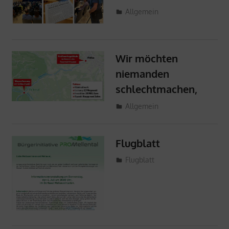
5. Juli 2024
ProMellental
Allgemein
Wir möchten
niemanden
schlechtmachen,
3. Juli 2024
ProMellental
Allgemein
Flugblatt
13. Juni 2024
ProMellental
Flugblatt