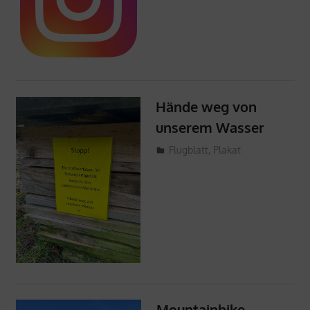
Hände weg von
unserem Wasser
17. März 2024
ProMellental
Flugblatt
,
Plakat
Mountainbike