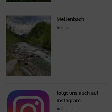
Mellenbach
5. Mai 2024
ProMellental
Bilder
folgt uns auch auf
Instagram
5. Mai 2024
ProMellental
Allgemein