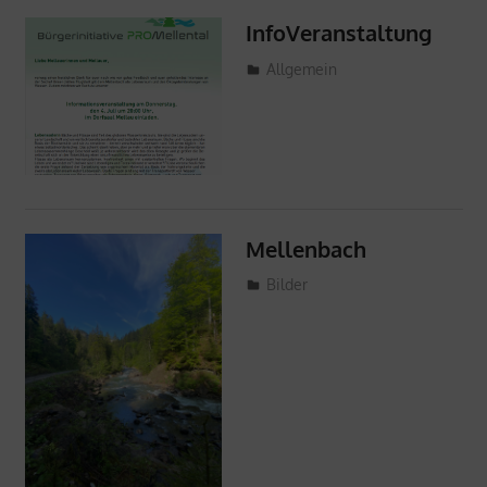
InfoVeranstaltung
13. Juni 2024
ProMellental
Allgemein
Mellenbach
20. Mai 2024
ProMellental
Bilder