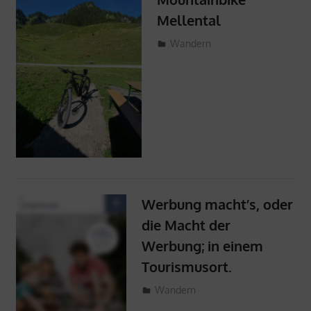
Mellental
1. März 2024
ProMellental
Wandern
Werbung macht’s, oder
die Macht der
Werbung; in einem
Tourismusort.
24. Feber 2024
ProMellental
Wandern